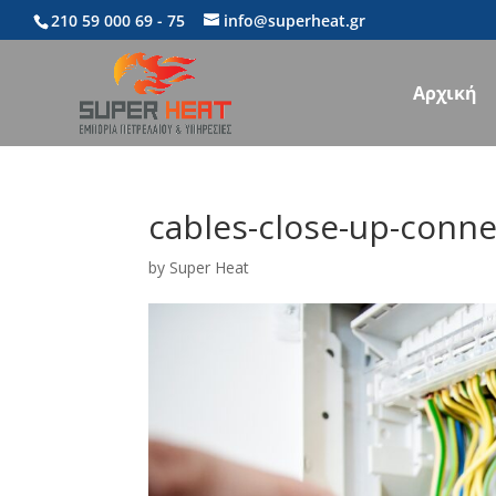
210 59 000 69
- 75
info@superheat.gr
Αρχική
cables-close-up-conne
by
Super Heat