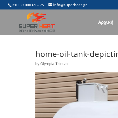
210 59 000 69
- 75
info@superheat.gr
Αρχική
home-oil-tank-depictin
by
Olympia Tsintza