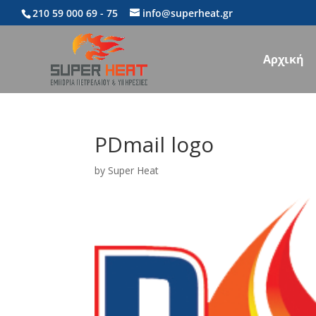
210 59 000 69
- 75
info@superheat.gr
Αρχική
PDmail logo
by
Super Heat