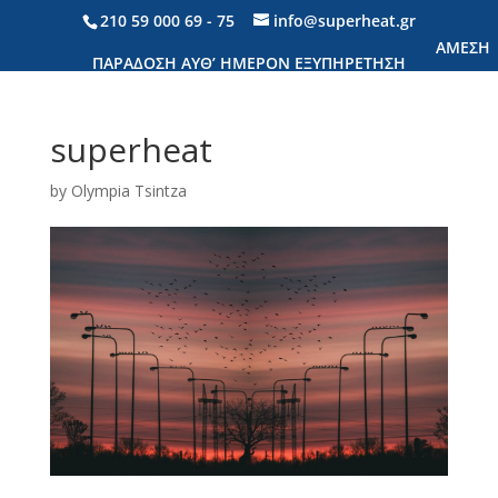
210 59 000 69
- 75
info@superheat.gr
superheat
by
Olympia Tsintza